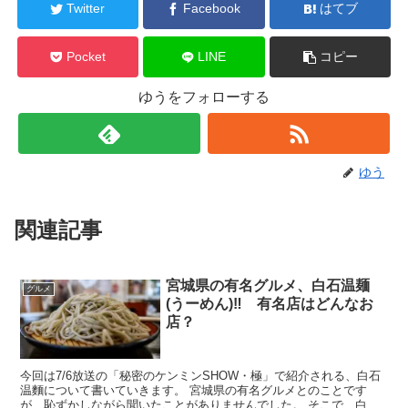
Twitter
Facebook
はてブ
Pocket
LINE
コピー
ゆうをフォローする
ゆう
関連記事
宮城県の有名グルメ、白石温麺
グルメ
(うーめん)‼ 有名店はどんなお
店？
今回は7/6放送の「秘密のケンミンSHOW・極」で紹介される、白石
温麵について書いていきます。 宮城県の有名グルメとのことです
が、恥ずかしながら聞いたことがありませんでした。 そこで、白石