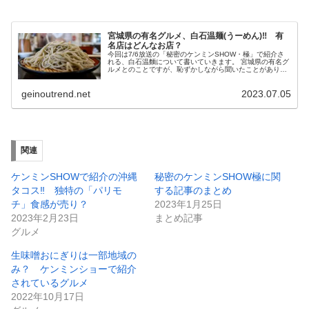
宮城県の有名グルメ、白石温麺(うーめん)‼ 有
名店はどんなお店？
今回は7/6放送の「秘密のケンミンSHOW・極」で紹介さ
れる、白石温麵について書いていきます。 宮城県の有名グ
ルメとのことですが、恥ずかしながら聞いたことがありま
せんでした。 そこで、白石温麵とはどのようなものか、有
名店はどこかということに...
geinoutrend.net
2023.07.05
関連
ケンミンSHOWで紹介の沖縄
秘密のケンミンSHOW極に関
タコス‼ 独特の「パリモ
する記事のまとめ
チ」食感が売り？
2023年1月25日
2023年2月23日
まとめ記事
グルメ
生味噌おにぎりは一部地域の
み？ ケンミンショーで紹介
されているグルメ
2022年10月17日