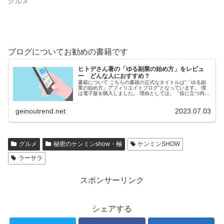
グルメ
ブログについてお勧めの書籍です
ヒトデさん著の「ゆる副業の始め方」をレビュ
ー どんな人におすすめ？
書籍について こちらの書籍の正式なタイトルは”「ゆる副
業の始め方」アフィリエイトブログ”となっています。 僕
は電子版を購入しました。 理由としては、「役に立つ内容
だろうからスマホでどこでも読みたいな」という単純な理
由です。 (functio...
geinoutrend.net
2023.07.03
グルメ
秘密のケンミンshow・極
ケンミンSHOW
ラーサラ
スポンサーリンク
シェアする