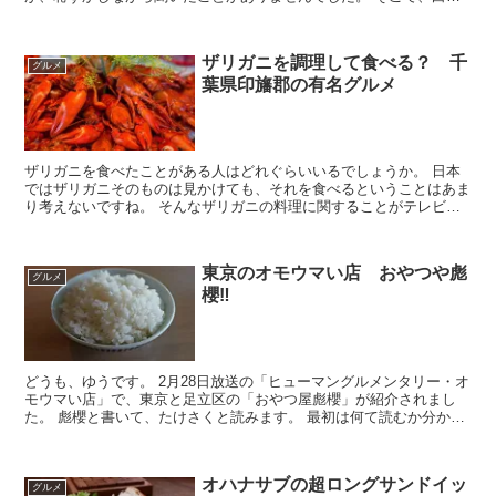
温麵とはどのようなものか、有名店はどこかということに...
ザリガニを調理して食べる？ 千
グルメ
葉県印旛郡の有名グルメ
ザリガニを食べたことがある人はどれぐらいいるでしょうか。 日本
ではザリガニそのものは見かけても、それを食べるということはあま
り考えないですね。 そんなザリガニの料理に関することがテレビ番
組で紹介されるようなので、調べてみようと思います。
東京のオモウマい店 おやつや彪
グルメ
櫻‼
どうも、ゆうです。 2月28日放送の「ヒューマングルメンタリー・オ
モウマい店」で、東京と足立区の「おやつ屋彪櫻」が紹介されまし
た。 彪櫻と書いて、たけさくと読みます。 最初は何て読むか分かり
ませんでした。 映像を見ると、お盆の上に置ききれな...
オハナサブの超ロングサンドイッ
グルメ