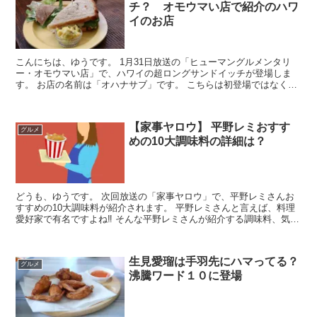
チ？ オモウマい店で紹介のハワ
イのお店
こんにちは、ゆうです。 1月31日放送の「ヒューマングルメンタリ
ー・オモウマい店」で、ハワイの超ロングサンドイッチが登場しま
す。 お店の名前は「オハナサブ」です。 こちらは初登場ではなく、
以前にも「オモウマい店」で紹介されたことがあります。...
【家事ヤロウ】 平野レミおすす
グルメ
めの10大調味料の詳細は？
どうも、ゆうです。 次回放送の「家事ヤロウ」で、平野レミさんお
すすめの10大調味料が紹介されます。 平野レミさんと言えば、料理
愛好家で有名ですよね‼ そんな平野レミさんが紹介する調味料、気に
なりますね。 その調味料さえあれば、ご飯が進む速度...
生見愛瑠は手羽先にハマってる？
グルメ
沸騰ワード１０に登場