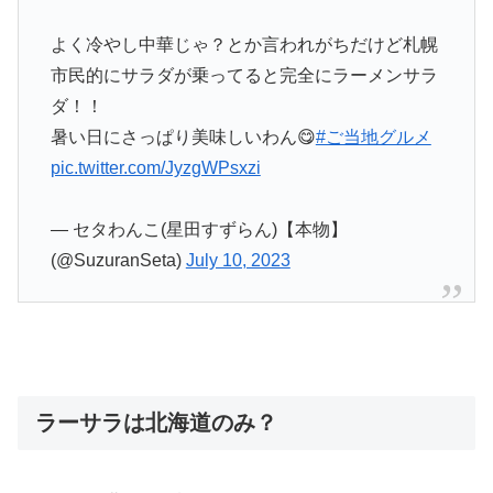
よく冷やし中華じゃ？とか言われがちだけど札幌
市民的にサラダが乗ってると完全にラーメンサラ
ダ！！
暑い日にさっぱり美味しいわん😋
#ご当地グルメ
pic.twitter.com/JyzgWPsxzi
— セタわんこ(星田すずらん)【本物】
(@SuzuranSeta)
July 10, 2023
ラーサラは北海道のみ？